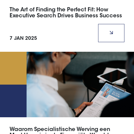
The Art of Finding the Perfect Fit: How
Executive Search Drives Business Success
In today’s fast-paced corporate world, having the
right leadership in place is more critical than
7 JAN 2025
ever.
Waarom Specialistische Werving een