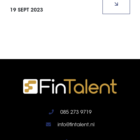
krachtpatser in de Nederlandse economie, en hij
19 SEPT 2023
draagt flink bij aan groei en stabiliteit.
085 273 9719
info@fintalent.nl