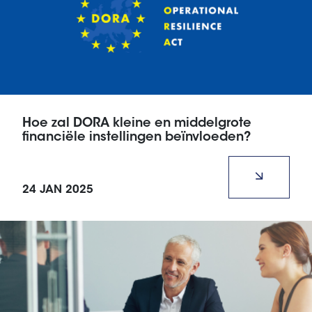
Hoe zal DORA kleine en middelgrote
financiële instellingen beïnvloeden?
De Digital Operational Resilience Act (DORA)
vertegenwoordigt een baanbrekend
24 JAN 2025
regelgevingskader dat door de Europese Unie is
geïntroduceerd om de operationele veerkracht
van financiële instellingen te versterken in het licht
van digitale risico's.