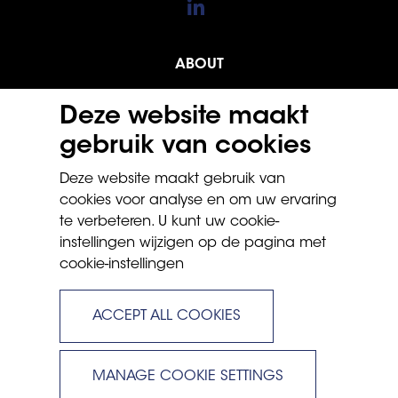
ABOUT
SERVICES
Deze website maakt
NEWS
gebruik van cookies
CONTACT
Deze website maakt gebruik van
cookies voor analyse en om uw ervaring
te verbeteren. U kunt uw cookie-
PRIVACY POLICY
instellingen wijzigen op de pagina met
cookie-instellingen
TERMS AND CONDITIONS
COOKIE POLICY
ACCEPT ALL COOKIES
Ingenia Global Partners Ltd
Website crafted by Biff Bang Pow
MANAGE COOKIE SETTINGS